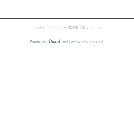
Copyright ©
2026
chère 西洋菓子処 シェール
.
Powered by
無料でホームページをつくろう
AmebaOwnd