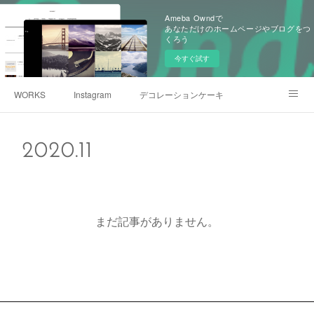
Ameba Owndで
あなただけのホームページやブログをつ
くろう
今すぐ試す
WORKS
Instagram
デコレーションケーキ
プリント(写真)ケーキ
リッチ果実アイスバー
アクセス
2020
.
11
PROFILE
まだ記事がありません。